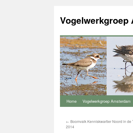
Vogelwerkgroep
Home
Vogelwerkgroep Amsterdam
Ga
naar
←
Boomvalk Kenniskwartier Noord in de Te
de
2014