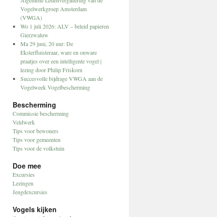
Vogelwerkgroep Amsterdam
(VWGA)
Wo 1 juli 2026: ALV – beleid papieren
Gierzwaluw
Ma 29 juni, 20 uur: De
Eksterfluisteraar, ware en onware
praatjes over een intelligente vogel |
lezing door Philip Friskorn
Succesvolle bijdrage VWGA aan de
Vogelweek Vogelbescherming
Bescherming
Commissie bescherming
Veldwerk
Tips voor bewoners
Tips voor gemeenten
Tips voor de volkstuin
Doe mee
Excursies
Lezingen
Jeugdexcursies
Vogels kijken