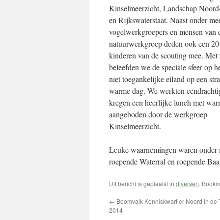
Kinselmeerzicht, Landschap Noord
en Rijkswaterstaat. Naast onder me
vogelwerkgroepers en mensen van 
natuurwerkgroep deden ook een 20-
kinderen van de scouting mee. Met 
beleefden we de speciale sfeer op h
niet toegankelijke eiland op een str
warme dag. We werkten eendrachti
kregen een heerlijke lunch met wa
aangeboden door de werkgroep
Kinselmeerzicht.
Leuke waarnemingen waren onder m
roepende Waterral en roepende Baa
Dit bericht is geplaatst in
diversen
. Book
←
Boomvalk Kenniskwartier Noord in de Te
2014