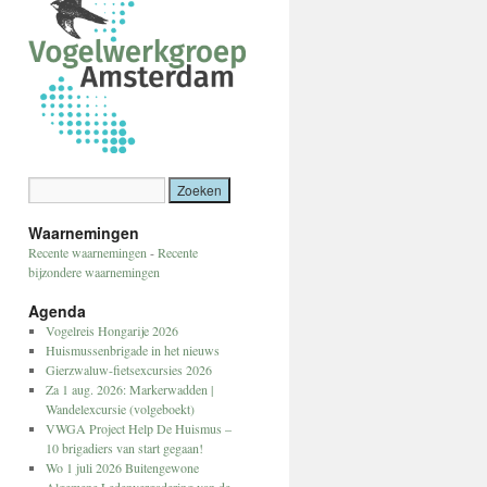
Waarnemingen
Recente waarnemingen
-
Recente
bijzondere waarnemingen
Agenda
Vogelreis Hongarije 2026
Huismussenbrigade in het nieuws
Gierzwaluw-fietsexcursies 2026
Za 1 aug. 2026: Markerwadden |
Wandelexcursie (volgeboekt)
VWGA Project Help De Huismus –
10 brigadiers van start gegaan!
Wo 1 juli 2026 Buitengewone
Algemene Ledenvergadering van de