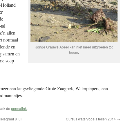
-Holland
er
de
tal
z’n allen
et normaal
alende en
Jonge Grauwe Abeel kan niet meer uitgroeien tot
boom.
g samen en
rme soep
eer een langsvliegende Grote Zaagbek, Waterpiepers, een
rdmannetjes.
mark de
permalink
.
legraaf 8 juli
Cursus watervogels tellen 2014
→