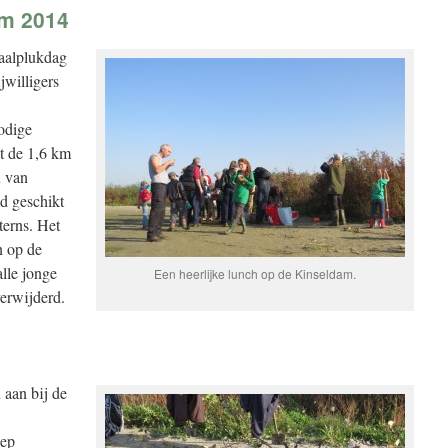
am 2014
kaalplukdag
jwilligers
odige
t de 1,6 km
n van
ed geschikt
terns. Het
n op de
alle jonge
Een heerlijke lunch op de Kinseldam.
erwijderd.
 aan bij de
oep