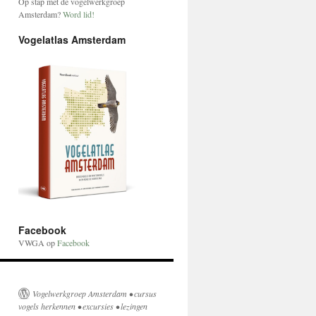
Op stap met de vogelwerkgroep
Amsterdam?
Word lid!
Vogelatlas Amsterdam
Facebook
VWGA op
Facebook
Vogelwerkgroep Amsterdam
• cursus
vogels herkennen • excursies • lezingen