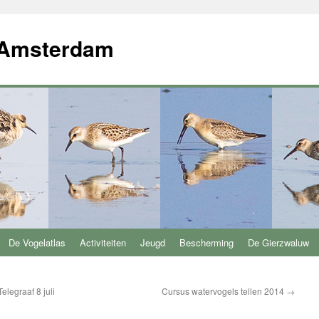
 Amsterdam
De Vogelatlas
Activiteiten
Jeugd
Bescherming
De Gierzwaluw
legraaf 8 juli
Cursus watervogels tellen 2014
→